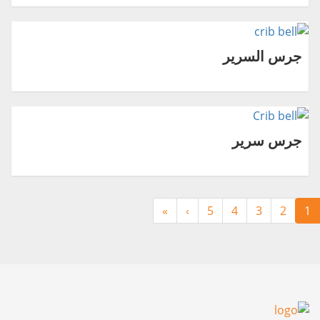
جرس السرير
جرس سرير
»
›
5
4
3
2
1