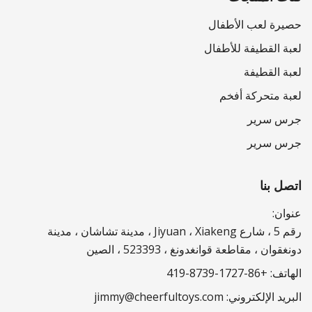
حصيرة لعب الأطفال
لعبة القطيفة للأطفال
لعبة القطيفة
لعبة متحركة أفخم
جرس سرير
جرس سرير
اتصل بنا
عنوان:
رقم 5 ، شارع Jiyuan ، Xiakeng ، مدينة تشاشان ، مدينة
دونغقوان ، مقاطعة قوانغدونغ ، 523393 ، الصين
الهاتف:
+86-1727-8739-419
البريد الإلكتروني:
jimmy@cheerfultoys.com