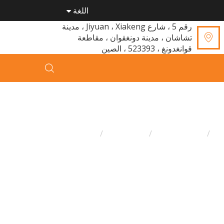
اللغة
رقم 5 ، شارع Jiyuan ، Xiakeng ، مدينة
تشاشان ، مدينة دونغقوان ، مقاطعة
قوانغدونغ ، 523393 ، الصين
ن
جميع المقالات
أخبار بمكت
اخبار الصناعة
دور الألعاب المضيئة ذات المظهر الجيد في نمو
طفل